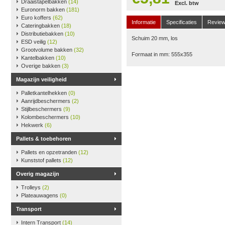
Draaistapelbakken
(14)
Excl. btw
Euronorm bakken
(181)
Euro koffers
(62)
Informatie
Specificaties
Revie
Cateringbakken
(18)
Distributiebakken
(10)
Schuim 20 mm, los
ESD veilig
(12)
Grootvolume bakken
(32)
Formaat in mm: 555x355
Kantelbakken
(10)
Overige bakken
(3)
Magazijn veiligheid
Palletkantelhekken
(0)
Aanrijdbeschermers
(2)
Stijlbeschermers
(9)
Kolombeschermers
(10)
Hekwerk
(6)
Pallets & toebehoren
Pallets en opzetranden
(12)
Kunststof pallets
(12)
Overig magazijn
Trolleys
(2)
Plateauwagens
(0)
Transport
Intern Transport
(14)