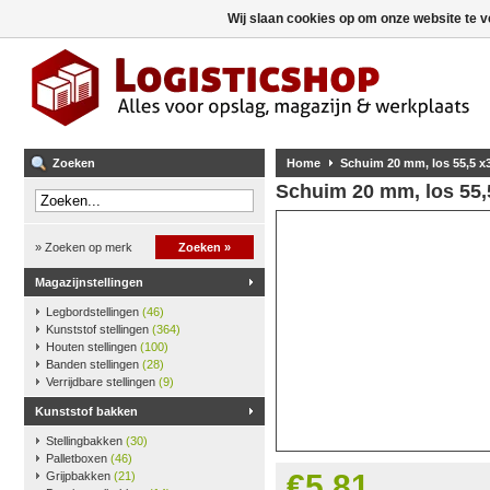
Wij slaan cookies op om onze website te v
Zoeken
Home
Schuim 20 mm, los 55,5 x
Schuim 20 mm, los 55,
» Zoeken op merk
Zoeken »
Magazijnstellingen
Legbordstellingen
(46)
Kunststof stellingen
(364)
Houten stellingen
(100)
Banden stellingen
(28)
Verrijdbare stellingen
(9)
Kunststof bakken
Stellingbakken
(30)
Palletboxen
(46)
€5,81
Grijpbakken
(21)