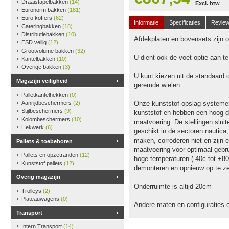
Draaistapelbakken
(14)
Excl. btw
Euronorm bakken
(181)
Euro koffers
(62)
Informatie
Specificaties
Revie
Cateringbakken
(18)
Distributiebakken
(10)
Afdekplaten en bovensets zijn op
ESD veilig
(12)
Grootvolume bakken
(32)
U dient ook de voet optie aan t
Kantelbakken
(10)
Overige bakken
(3)
U kunt kiezen uit de standaard 
Magazijn veiligheid
geremde wielen.
Palletkantelhekken
(0)
Aanrijdbeschermers
(2)
Onze kunststof opslag systeme
Stijlbeschermers
(9)
kunststof en hebben een hoog dr
Kolombeschermers
(10)
maatvoering. De stellingen slu
Hekwerk
(6)
geschikt in de sectoren nautica
maken, corroderen niet en zijn e
Pallets & toebehoren
maatvoering voor optimaal gebru
Pallets en opzetranden
(12)
hoge temperaturen (-40c tot +80
Kunststof pallets
(12)
demonteren en opnieuw op te ze
Overig magazijn
Onderruimte is altijd 20cm
Trolleys
(2)
Plateauwagens
(0)
Andere maten en configuraties 
Transport
Intern Transport
(14)