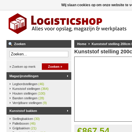
Wij slaan cookies op om onze website te v
Zoeken
Home
Kunststof stelling 200cm
Kunststof stelling 20
» Zoeken op merk
Zoeken »
Magazijnstellingen
Legbordstellingen
(46)
Kunststof stellingen
(364)
Houten stellingen
(100)
Banden stellingen
(28)
Verrijdbare stellingen
(9)
Kunststof bakken
Stellingbakken
(30)
Palletboxen
(46)
€867,54
Grijpbakken
(21)